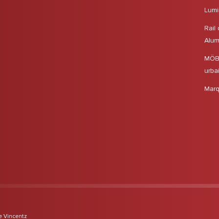
Lumi
Rail
Alum
MÖBS
urba
Marq
 Vincentz