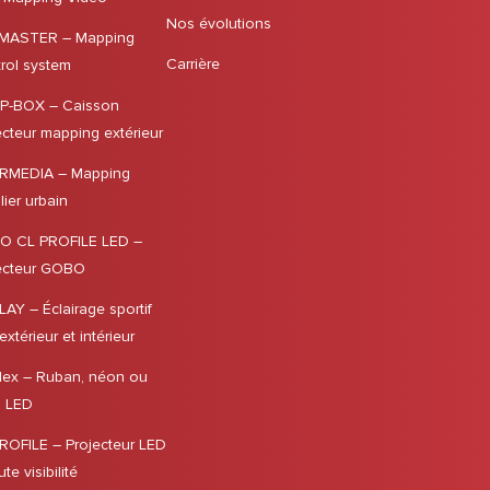
Nos évolutions
MASTER – Mapping
Carrière
rol system
P-BOX – Caisson
ecteur mapping extérieur
RMEDIA – Mapping
lier urbain
O CL PROFILE LED –
ecteur GOBO
LAY – Éclairage sportif
xtérieur et intérieur
lex – Ruban, néon ou
l LED
ROFILE – Projecteur LED
te visibilité