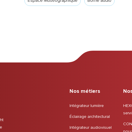
Espace Muséographique
Borne audio
Nos métiers
Nos
Intégrateur lumière
HEXO
servi
Éclairage architectural
ht
CON
se
Intégrateur audiovisuel
pour