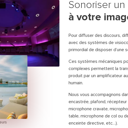
Sonoriser un 
Solutions d'affichage dynamique et digitale
CL VP-BOX – Caisson
pour renforcer votre image de marque.
à votre imag
projecteur mapping extérieur
Un caisson spécifiquement conçu pour
l’installation de vidéoprojecteur
mapping en extérieur.
Pour diffuser des discours, d
avec des systèmes de visiocon
TOURMEDIA – Mapping
primordial de disposer d’une s
mobilier urbain
Mobilier urbain modulable pour intégrer
Ces systèmes mécaniques pou
durablement des vidéoprojecteurs et
complexes permettent la trans
équipements interactifs.
produit par un amplificateur au
humain.
GOBO CL PROFILE LED –
Projecteur GOBO
Nous vous accompagnons dans 
Projecteur GOBO LED étanche pour
encastrée, plafond, récepteur
projections architecturales précises en
microphone cravate, micropho
extérieur.
table, microphone de col ou d
ieurs
enceinte directive, etc…).