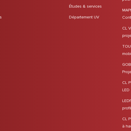
Études & services
MAP
s
Département UV
Cont
CL V
proj
TOU
mobi
GOB
Proj
CL P
LED e
LEDf
profi
CL P
à hau