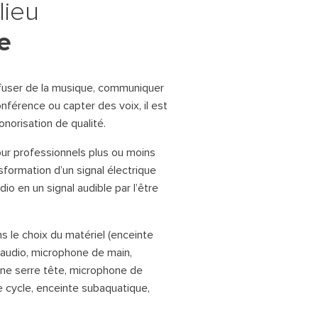
lieu
valeurs vos bâtiments ou espaces.
Luminaire LED acoustique
e
Pilotage & automatisation
Luminaires acoustiques sur mesure
alliant réduction du bruit, éclairage et
Systèmes de pilotage et de gradation pour
design.
l’éclairage, le son et la vidéo.
iffuser de la musique, communiquer
Rail d’éclairages Nordic Aluminium
férence ou capter des voix, il est
Rails d’éclairage modulables, élégants
onorisation de qualité.
et adaptés à tous types d’espaces.
r professionnels plus ou moins
MÖBS PLAY – Mobilier urbain
formation d’un signal électrique
modulaire
dio en un signal audible par l’être
Mobilier urbain modulable et inox,
durable, résistant et personnalisable
pour l’espace public.
le choix du matériel (enceinte
 audio, microphone de main,
ne serre tête, microphone de
Marques partenaires
e cycle, enceinte subaquatique,