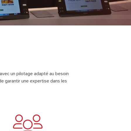
valeurs vos bâtiments ou espaces.
Luminaire LED acoustique
Pilotage & automatisation
Luminaires acoustiques sur mesure
alliant réduction du bruit, éclairage et
Systèmes de pilotage et de gradation pour
design.
l’éclairage, le son et la vidéo.
Rail d’éclairages Nordic Aluminium
Rails d’éclairage modulables, élégants
et adaptés à tous types d’espaces.
MÖBS PLAY – Mobilier urbain
o avec un pilotage adapté au besoin
modulaire
de garantir une expertise dans les
Mobilier urbain modulable et inox,
durable, résistant et personnalisable
pour l’espace public.
Marques partenaires