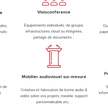
Visioconférence
le
Équipements individuels, de groupe,
idéo,
Out
infrastructures cloud ou intégrées,
ulti-
pape
partage de documents…
P
Mobilier audiovisuel sur-mesure
on de
S
Création et fabrication de borne audio &
s
infor
vidéo selon vos projets, meuble, support
personnalisable etc…