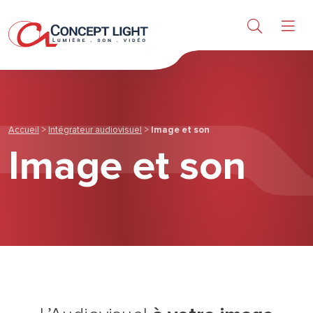
Lumière
Son & Vidéo
Produits
Accueil
>
Intégrateur audiovisuel
>
Image et son
Etudes & services
Image et son
A propos
Actu & réalisations
Contact