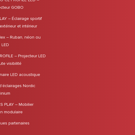
ecteur GOBO
LAY – Éclairage sportif
xtérieur et intérieur
lex – Ruban, néon ou
l LED
ROFILE – Projecteur LED
te visibilité
naire LED acoustique
 d’éclairages Nordic
inium
 PLAY – Mobilier
in modulaire
ues partenaires