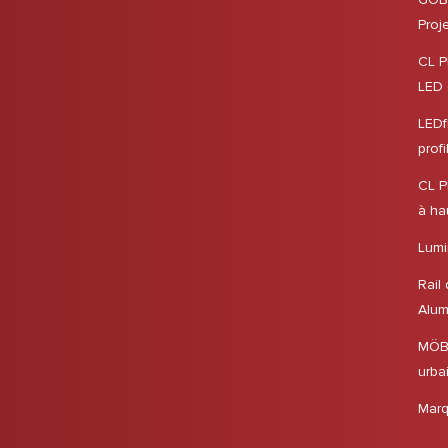
Proj
CL P
LED e
LEDf
profi
CL P
à hau
Lumi
Rail
Alum
MÖBS
urba
Marq