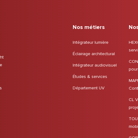
Nos métiers
Nos
Intégrateur lumière
HEXO
servi
Éclairage architectural
ht
CON
se
Intégrateur audiovisuel
pour
Études & services
MAP
s
Département UV
Cont
CL V
proj
TOU
mobi
GOB