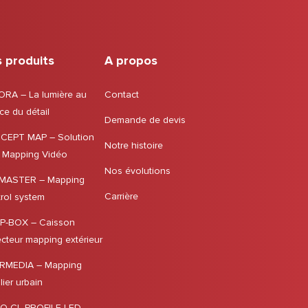
 produits
A propos
RA – La lumière au
Contact
ce du détail
Demande de devis
CEPT MAP – Solution
Notre histoire
 Mapping Vidéo
Nos évolutions
MASTER – Mapping
Carrière
rol system
P-BOX – Caisson
ecteur mapping extérieur
RMEDIA – Mapping
lier urbain
O CL PROFILE LED –