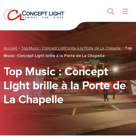
Lumière
Son & Vidéo
Accueil
>
Top Music : Concept Light brille à la Porte de La Chapelle
>
Top
Produits
Music : Concept Light brille à la Porte de La Chapelle
Top Music : Concept
Etudes & services
Light brille à la Porte de
A propos
La Chapelle
Actu & réalisations
Contact